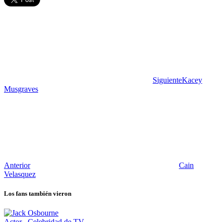
Siguiente
Kacey
Musgraves
Anterior
Cain
Velasquez
Los fans también vieron
Actor
,
Celebridad de TV