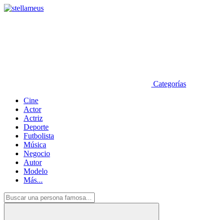
Categorías
Cine
Actor
Actriz
Deporte
Futbolista
Música
Negocio
Autor
Modelo
Más...