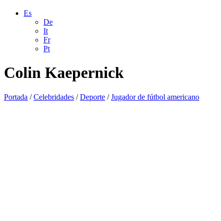
Es
De
It
Fr
Pt
Colin Kaepernick
Portada
/
Celebridades
/
Deporte
/
Jugador de fútbol americano