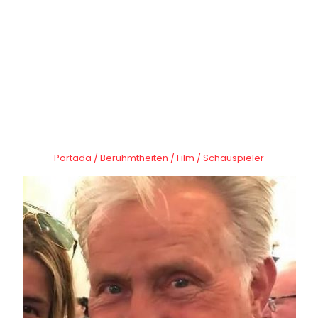
Portada
/
Berühmtheiten
/
Film
/
Schauspieler