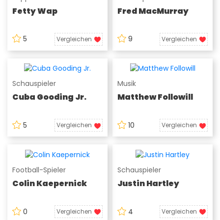
Fetty Wap
Fred MacMurray
5
9
Vergleichen
Vergleichen
Schauspieler
Musik
Cuba Gooding Jr.
Matthew Followill
5
10
Vergleichen
Vergleichen
Football-Spieler
Schauspieler
Colin Kaepernick
Justin Hartley
0
4
Vergleichen
Vergleichen