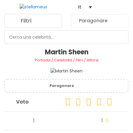
It
Filtri
Paragonare
0
Martin Sheen
Portada
/
Celebrità
/
Film
/
Attore
Paragonare
Voto
1
1