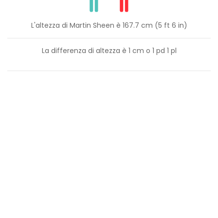
L'altezza di Martin Sheen è 167.7 cm (5 ft 6 in)
La differenza di altezza è
1
cm o
1
pd
1
pl