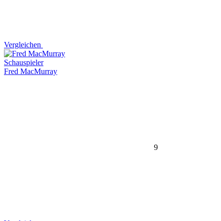
Vergleichen
Schauspieler
Fred MacMurray
9