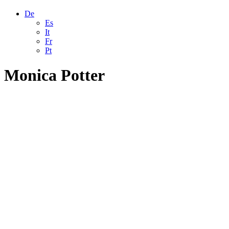
De
Es
It
Fr
Pt
Monica Potter