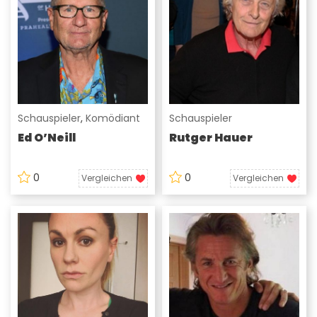
Schauspieler
,
Komödiant
Schauspieler
Ed O’Neill
Rutger Hauer
0
0
Vergleichen
Vergleichen