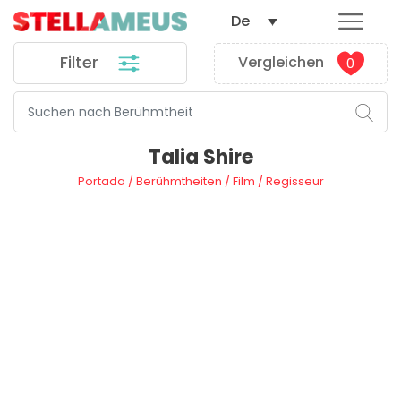
De
Filter
Vergleichen
0
Talia Shire
Portada
/
Berühmtheiten
/
Film
/
Regisseur