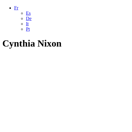
Fr
Es
De
It
Pt
Cynthia Nixon