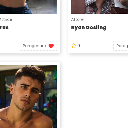
Attrice
Attore
rus
Ryan Gosling
Paragonare
0
Para