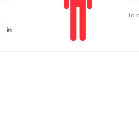
La 
in