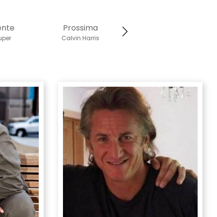
ente
Prossima
uper
Calvin Harris