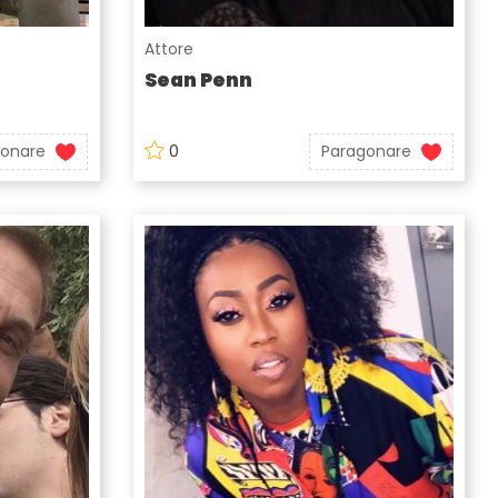
Attore
Sean Penn
gonare
0
Paragonare