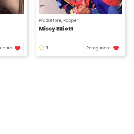
Produttore
,
Rapper
Missy Elliott
gonare
9
Paragonare