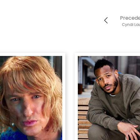
Preced
Cyndi La