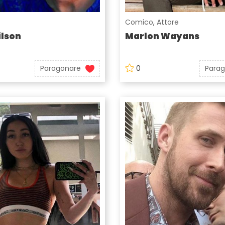
Comico
,
Attore
lson
Marlon Wayans
Paragonare
0
Para