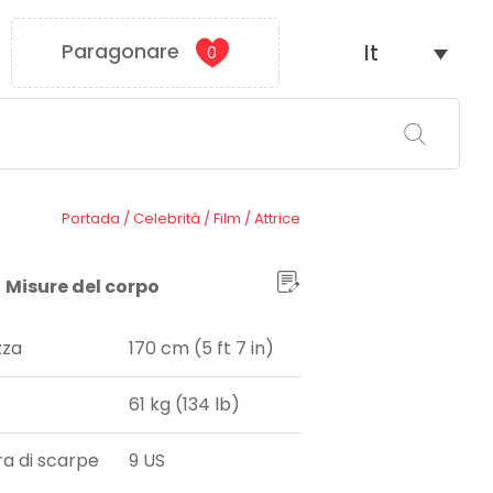
Paragonare
It
0
Portada
/
Celebrità
/
Film
/
Attrice
Misure del corpo
zza
170 cm (5 ft 7 in)
61 kg (134 lb)
ra di scarpe
9 US