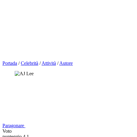
Portada
/
Celebrità
/
Attività
/
Autore
Paragonare
Voto
punteggio 4,1