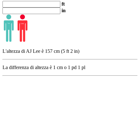
ft
in
L'altezza di AJ Lee è 157 cm (5 ft 2 in)
La differenza di altezza è
1
cm o
1
pd
1
pl