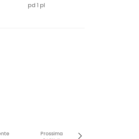
pd
1
pl
ente
Prossima