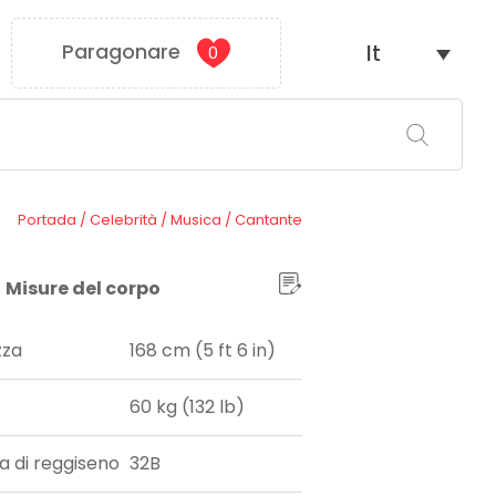
Paragonare
It
0
Portada
/
Celebrità
/
Musica
/
Cantante
Misure del corpo
zza
168 cm (5 ft 6 in)
60 kg (132 lb)
ia di reggiseno
32B