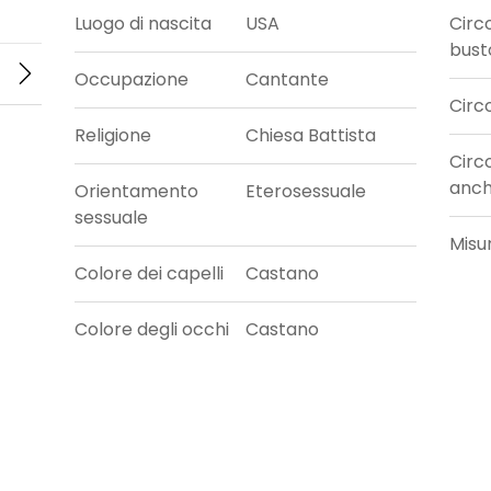
Luogo di nascita
USA
Circ
bust
Occupazione
Cantante
Circ
Religione
Chiesa Battista
Circ
anc
Orientamento
Eterosessuale
sessuale
Misu
Colore dei capelli
Castano
Colore degli occhi
Castano