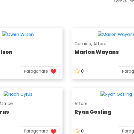
Famke Ja
Comico
,
Attore
lson
Marlon Wayans
Paragonare
0
Para
Attrice
Attore
rus
Ryan Gosling
Paragonare
0
Para