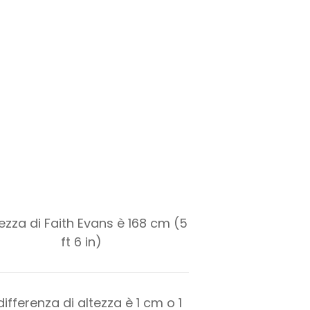
tezza di Faith Evans è 168 cm (5
ft 6 in)
differenza di altezza è
1
cm o
1