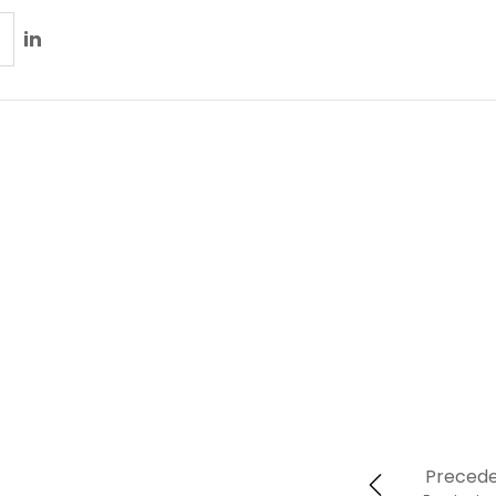
in
Preced