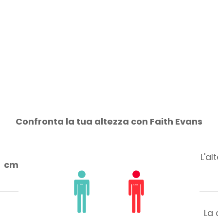
Confronta la tua altezza con Faith Evans
L'al
cm
La 