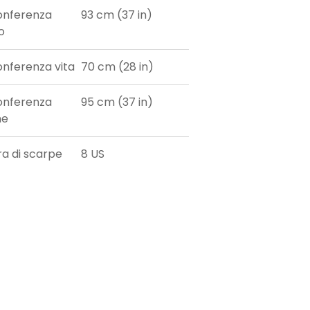
onferenza
93 cm (37 in)
o
onferenza vita
70 cm (28 in)
onferenza
95 cm (37 in)
he
ra di scarpe
8 US