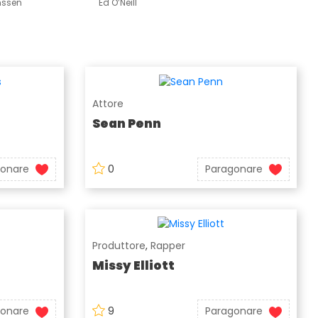
nssen
Ed O’Neill
Attore
Sean Penn
gonare
0
Paragonare
Produttore
,
Rapper
Missy Elliott
gonare
9
Paragonare