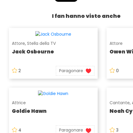
I fan hanno visto anche
Attore
,
Stella della TV
Attore
Jack Osbourne
Owen Wi
2
Paragonare
0
Attrice
Cantante
,
Goldie Hawn
Noah Cy
4
Paragonare
3