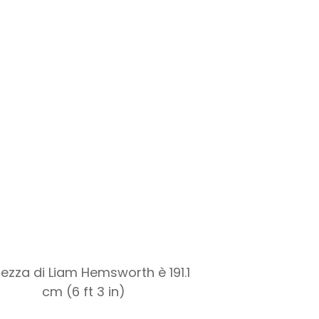
ltezza di Liam Hemsworth è 191.1
cm (6 ft 3 in)