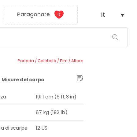
Paragonare
It
0
Portada
/
Celebrità
/
Film
/
Attore
Misure del corpo
zza
191.1 cm (6 ft 3 in)
87 kg (192 lb)
ra di scarpe
12 US