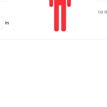
La d
in