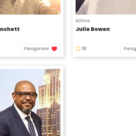
Attrice
anchett
Julie Bowen
Paragonare
10
Para