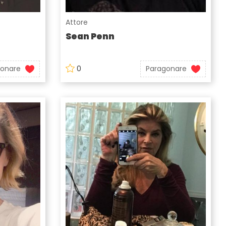
Attore
Sean Penn
gonare
0
Paragonare