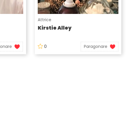
Attrice
Kirstie Alley
gonare
0
Paragonare