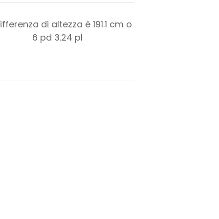
ifferenza di altezza è
191.1
cm o
6
pd
3.24
pl