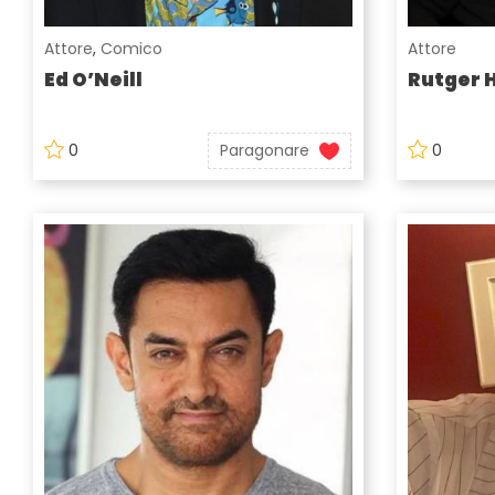
Attore
,
Comico
Attore
Ed O’Neill
Rutger 
0
Paragonare
0