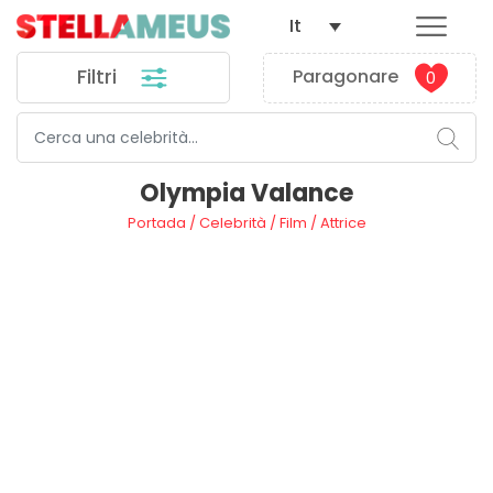
It
Filtri
Paragonare
0
Olympia Valance
Portada
/
Celebrità
/
Film
/
Attrice