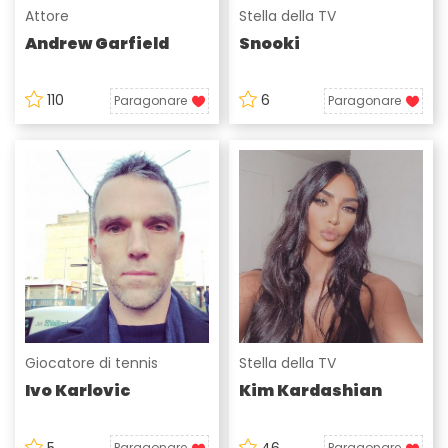
Attore
Stella della TV
Andrew Garfield
Snooki
110
6
Paragonare
Paragonare
Giocatore di tennis
Stella della TV
Ivo Karlovic
Kim Kardashian
5
46
Paragonare
Paragonare