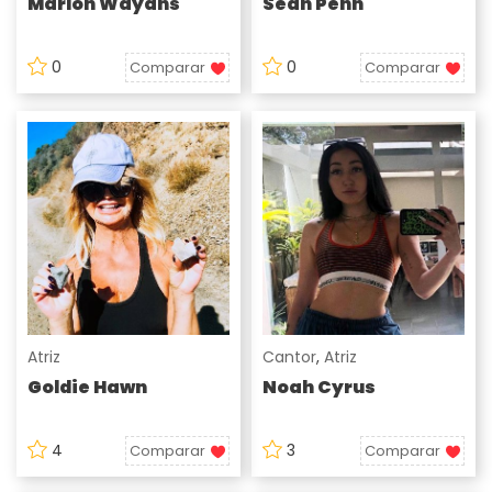
Marlon Wayans
Sean Penn
0
0
Comparar
Comparar
Atriz
Cantor
,
Atriz
Goldie Hawn
Noah Cyrus
4
3
Comparar
Comparar