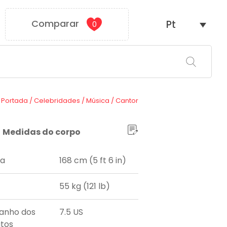
Comparar
Pt
0
Portada
/
Celebridades
/
Música
/
Cantor
Medidas do corpo
ra
168 cm (5 ft 6 in)
55 kg (121 lb)
anho dos
7.5 US
tos