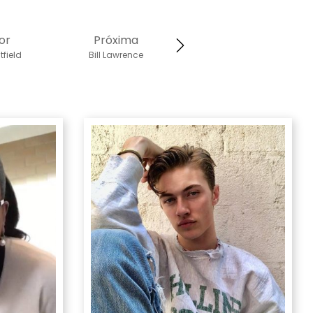
or
Próxima
tfield
Bill Lawrence