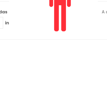
adas
A 
in