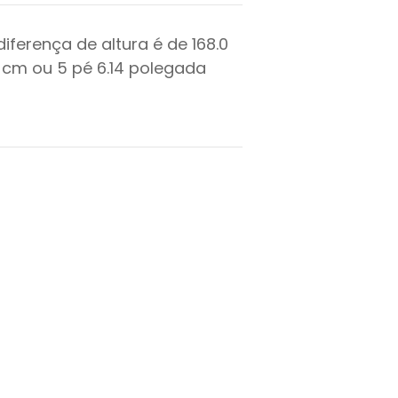
diferença de altura é de
168.0
cm ou
5
pé
6.14
polegada