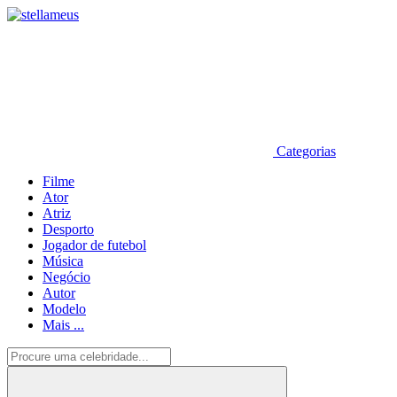
Categorias
Filme
Ator
Atriz
Desporto
Jogador de futebol
Música
Negócio
Autor
Modelo
Mais ...