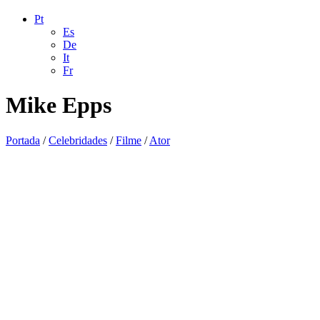
Pt
Es
De
It
Fr
Mike Epps
Portada
/
Celebridades
/
Filme
/
Ator