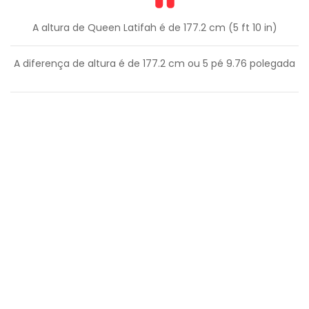
A altura de Queen Latifah é de 177.2 cm (5 ft 10 in)
A diferença de altura é de
177.2
cm ou
5
pé
9.76
polegada