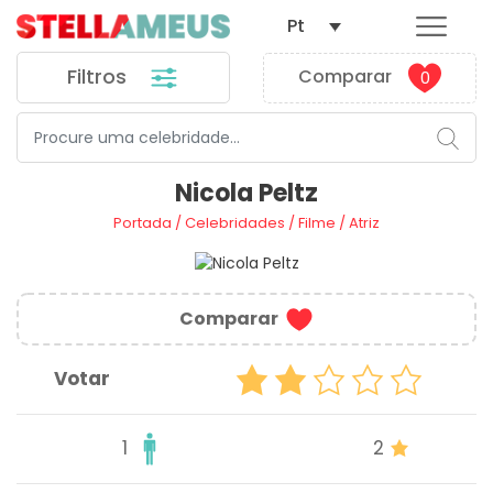
Pt
Filtros
Comparar
0
Nicola Peltz
Portada
/
Celebridades
/
Filme
/
Atriz
Comparar
Votar
1
2