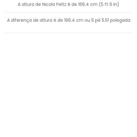
A altura de Nicola Peltz é de 166.4 cm (5 ft 6 in)
A diferença de altura é de
166.4
cm ou
5
pé
5.51
polegada