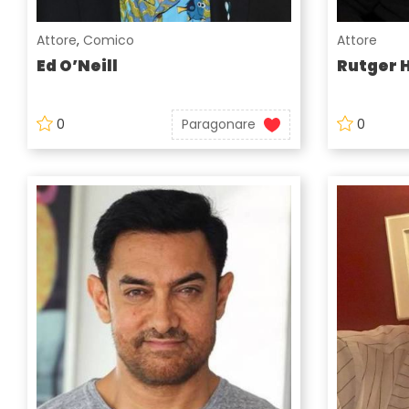
Attore
,
Comico
Attore
Ed O’Neill
Rutger 
0
Paragonare
0