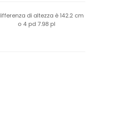
differenza di altezza è
142.2
cm
o
4
pd
7.98
pl