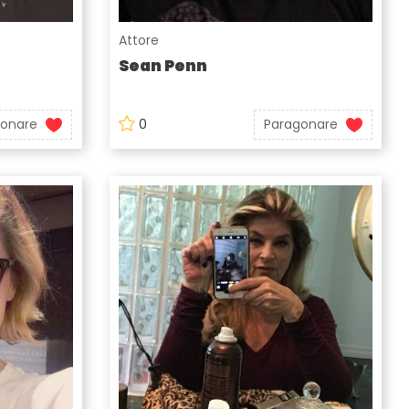
Attore
Sean Penn
gonare
0
Paragonare