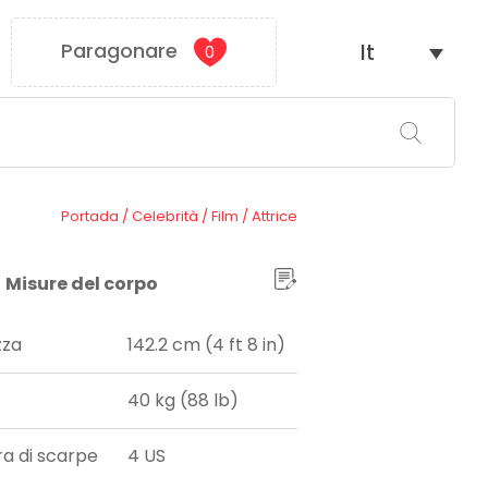
Paragonare
It
0
Portada
/
Celebrità
/
Film
/
Attrice
Misure del corpo
zza
142.2 cm (4 ft 8 in)
40 kg (88 lb)
ra di scarpe
4 US