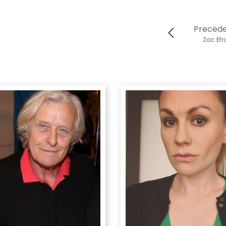
Preced
Zac Efr