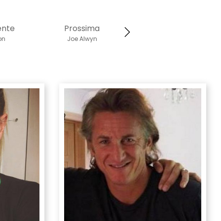
ente
Prossima
on
Joe Alwyn