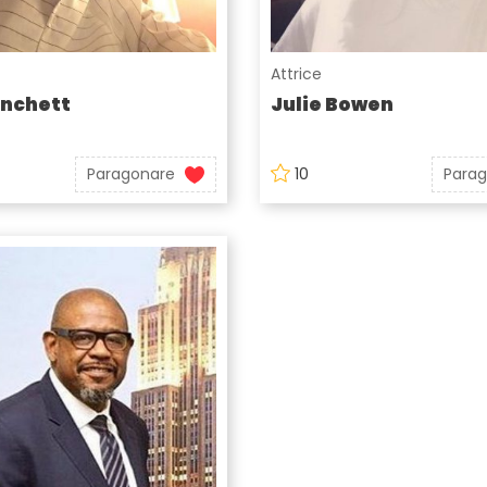
Attrice
anchett
Julie Bowen
Paragonare
10
Para