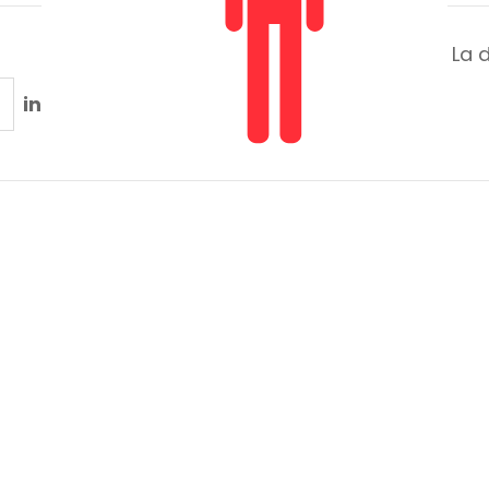
La 
in