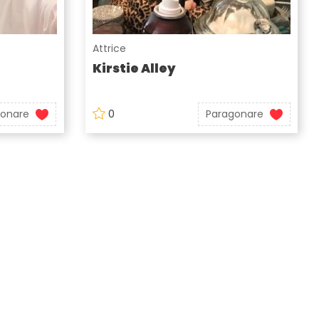
Attrice
Kirstie Alley
gonare
0
Paragonare