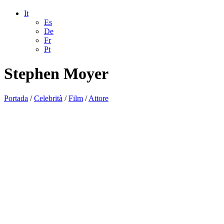
It
Es
De
Fr
Pt
Stephen Moyer
Portada
/
Celebrità
/
Film
/
Attore