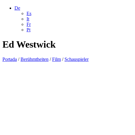
De
Es
It
Fr
Pt
Ed Westwick
Portada
/
Berühmtheiten
/
Film
/
Schauspieler