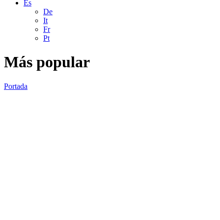
Es
De
It
Fr
Pt
Más popular
Portada