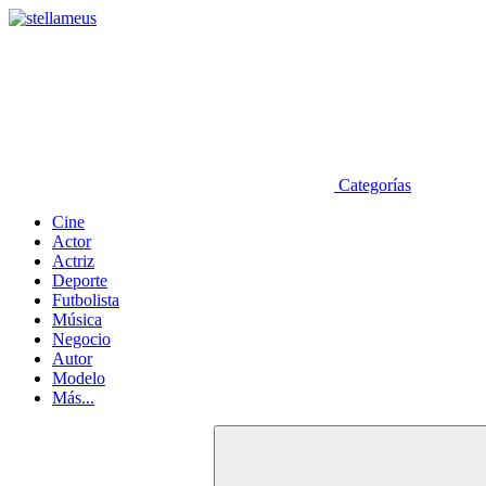
Categorías
Cine
Actor
Actriz
Deporte
Futbolista
Música
Negocio
Autor
Modelo
Más...