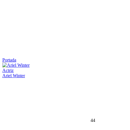
Portada
Actriz
Ariel Winter
44