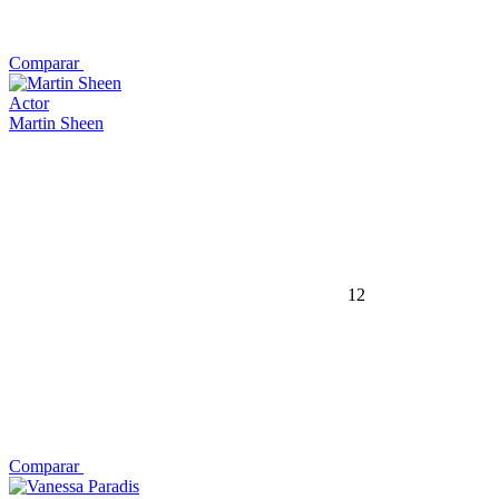
Comparar
Actor
Martin Sheen
12
Comparar