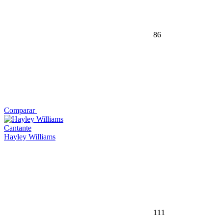
86
Comparar
Cantante
Hayley Williams
111