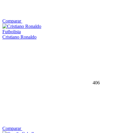
Comparar
Futbolista
Cristiano Ronaldo
406
Comparar