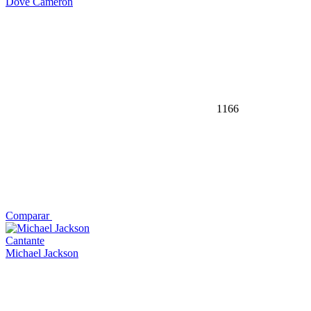
Dove Cameron
1166
Comparar
Cantante
Michael Jackson