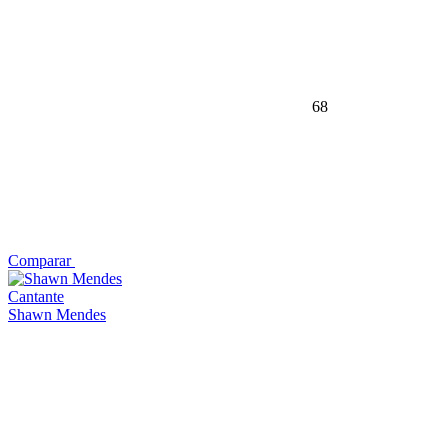
68
Comparar
Cantante
Shawn Mendes