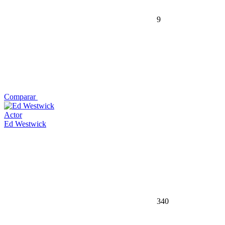
9
Comparar
Actor
Ed Westwick
340