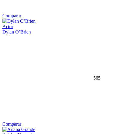
Comparar
Actor
Dylan O’Brien
565
Comparar