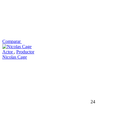
Comparar
Actor
,
Productor
Nicolas Cage
24