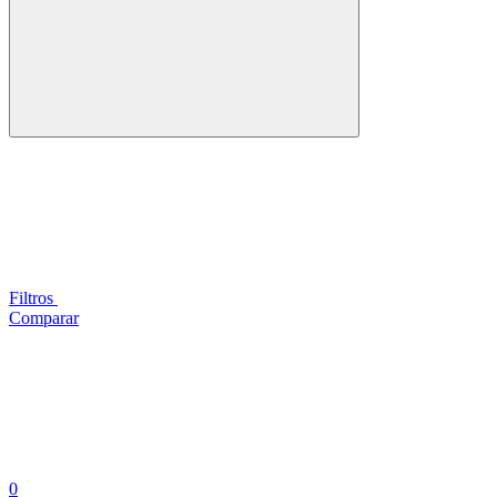
Filtros
Comparar
0