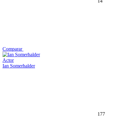
14
Comparar
Actor
Ian Somerhalder
177