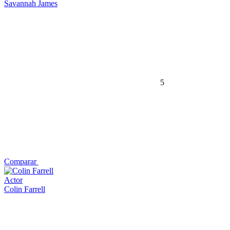
Savannah James
5
Comparar
Actor
Colin Farrell